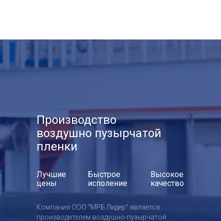
МРБ
лидер
Производство
воздушно пузырчатой
пленки
Лучшие
Быстрое
Высокое
цены
исполение
качество
Компания ООО "МРБ Лидер" является
производителем воздушно-пузырчатой